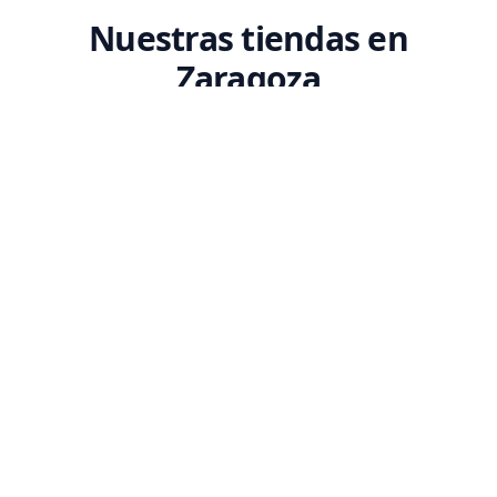
Nuestras tiendas en
Zaragoza
Encuentra tu tienda Codex más cercana. Ven a conocernos y descubre
nuestro espacio dedicado a la tecnología.
SEDE PRINCIPAL