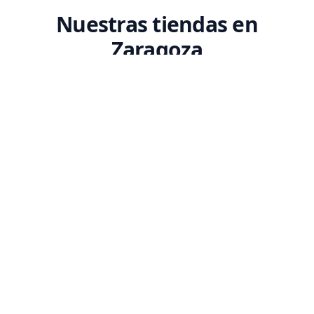
Nuestras tiendas en
Zaragoza
Encuentra tu tienda Codex más cercana. Ven a conocernos y descubre
nuestro espacio dedicado a la tecnología.
SEDE PRINCIPAL