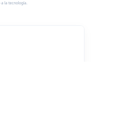
a la tecnología.
🛍️
STOCK
AV. CATALUÑA