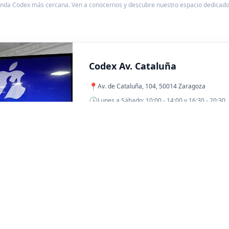
enda Codex más cercana. Ven a conocernos y descubre nuestro espacio dedicado 
Codex Av. Cataluña
📍
Av. de Cataluña, 104, 50014 Zaragoza
🕒
Lunes a Sábado: 10:00 - 14:00 y 16:30 - 20:30
🗺️
VER EN GOOGLE MAPS
Codex Allende