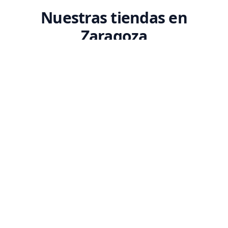
Nuestras tiendas en
Zaragoza
Encuentra tu tienda Codex más cercana. Ven a conocernos y descubre
nuestro espacio dedicado a la tecnología.
SEDE PRINCIPAL