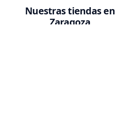
Nuestras tiendas en
Zaragoza
Encuentra tu tienda Codex más cercana. Ven a conocernos y descubre
nuestro espacio dedicado a la tecnología.
SEDE PRINCIPAL