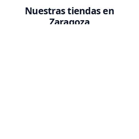
Nuestras tiendas en
Zaragoza
Encuentra tu tienda Codex más cercana. Ven a conocernos y descubre
nuestro espacio dedicado a la tecnología.
SEDE PRINCIPAL