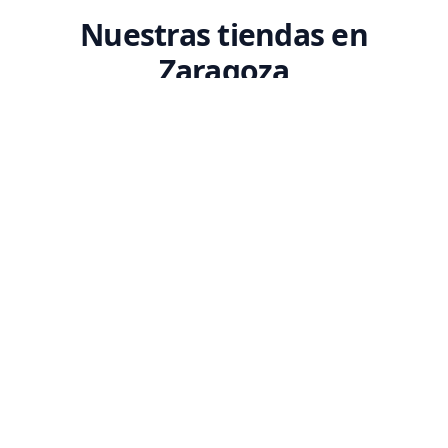
Nuestras tiendas en
Zaragoza
Encuentra tu tienda Codex más cercana. Ven a conocernos y descubre
nuestro espacio dedicado a la tecnología.
SEDE PRINCIPAL