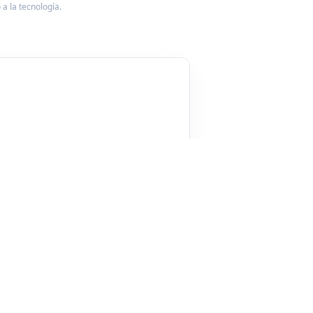
a la tecnología.
🛍️
STOCK
AV. CATALUÑA