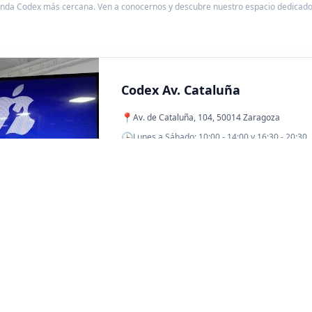
enda Codex más cercana. Ven a conocernos y descubre nuestro espacio dedicado 
Codex Av. Cataluña
📍
Av. de Cataluña, 104, 50014 Zaragoza
🕒
Lunes a Sábado: 10:00 - 14:00 y 16:30 - 20:30
🗺️
VER EN GOOGLE MAPS
Codex Allende