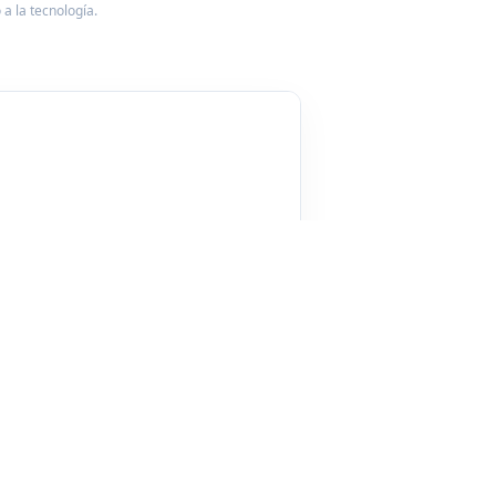
a la tecnología.
🛍️
STOCK
AV. CATALUÑA