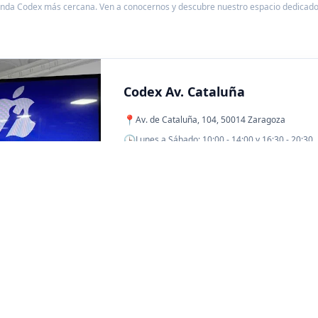
enda Codex más cercana. Ven a conocernos y descubre nuestro espacio dedicado 
Codex Av. Cataluña
📍
Av. de Cataluña, 104, 50014 Zaragoza
🕒
Lunes a Sábado: 10:00 - 14:00 y 16:30 - 20:30
🗺️
VER EN GOOGLE MAPS
Codex Allende