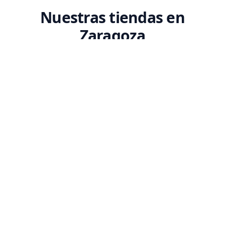
Nuestras tiendas en
Zaragoza
Encuentra tu tienda Codex más cercana. Ven a conocernos y descubre
nuestro espacio dedicado a la tecnología.
SEDE PRINCIPAL