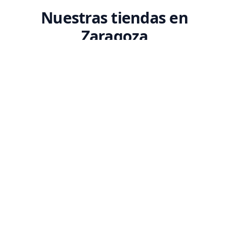
Nuestras tiendas en
Zaragoza
Encuentra tu tienda Codex más cercana. Ven a conocernos y descubre
nuestro espacio dedicado a la tecnología.
SEDE PRINCIPAL